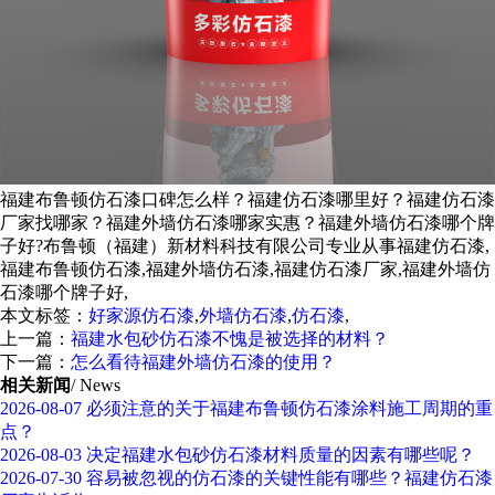
福建布鲁顿仿石漆口碑怎么样？福建仿石漆哪里好？福建仿石漆
厂家找哪家？福建外墙仿石漆哪家实惠？福建外墙仿石漆哪个牌
子好?布鲁顿（福建）新材料科技有限公司专业从事福建仿石漆,
福建布鲁顿仿石漆,福建外墙仿石漆,福建仿石漆厂家,福建外墙仿
石漆哪个牌子好,
本文标签：
好家源仿石漆
,
外墙仿石漆
,
仿石漆
,
上一篇：
福建水包砂仿石漆不愧是被选择的材料？
下一篇：
怎么看待福建外墙仿石漆的使用？
相关新闻
/ News
2026-08-07
必须注意的关于福建布鲁顿仿石漆涂料施工周期的重
点？
2026-08-03
决定福建水包砂仿石漆材料质量的因素有哪些呢？
2026-07-30
容易被忽视的仿石漆的关键性能有哪些？福建仿石漆