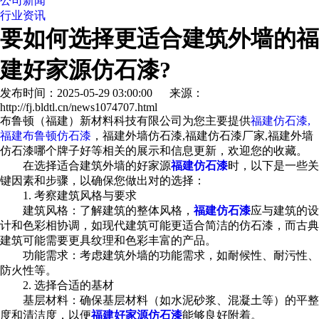
公司新闻
行业资讯
要如何选择更适合建筑外墙的福
建好家源仿石漆?
发布时间：2025-05-29 03:00:00 来源：
http://fj.bldtl.cn/news1074707.html
布鲁顿（福建）新材料科技有限公司为您主要提供
福建仿石漆,
福建布鲁顿仿石漆
，福建外墙仿石漆,福建仿石漆厂家,福建外墙
仿石漆哪个牌子好等相关的展示和信息更新，欢迎您的收藏。
在选择适合建筑外墙的好家源
福建仿石漆
时，以下是一些关
键因素和步骤，以确保您做出对的选择：
1. 考察建筑风格与要求
建筑风格：了解建筑的整体风格，
福建仿石漆
应与建筑的设
计和色彩相协调，如现代建筑可能更适合简洁的仿石漆，而古典
建筑可能需要更具纹理和色彩丰富的产品。
功能需求：考虑建筑外墙的功能需求，如耐候性、耐污性、
防火性等。
2. 选择合适的基材
基层材料：确保基层材料（如水泥砂浆、混凝土等）的平整
度和清洁度，以便
福建好家源仿石漆
能够良好附着。