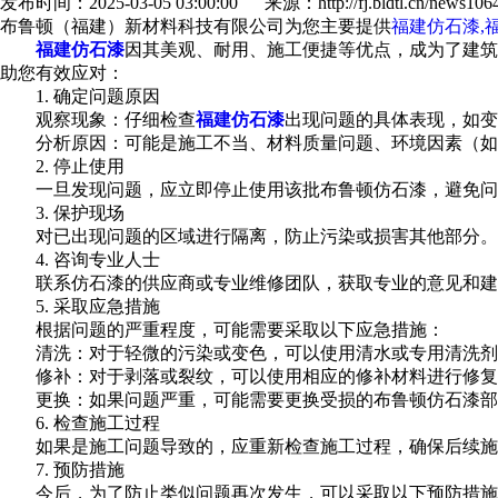
发布时间：2025-03-05 03:00:00 来源：http://fj.bldtl.cn/news1064
布鲁顿（福建）新材料科技有限公司为您主要提供
福建仿石漆,
福建仿石漆
因其美观、耐用、施工便捷等优点，成为了建筑
助您有效应对：
1. 确定问题原因
观察现象：仔细检查
福建仿石漆
出现问题的具体表现，如变
分析原因：可能是施工不当、材料质量问题、环境因素（如
2. 停止使用
一旦发现问题，应立即停止使用该批布鲁顿仿石漆，避免问
3. 保护现场
对已出现问题的区域进行隔离，防止污染或损害其他部分。
4. 咨询专业人士
联系仿石漆的供应商或专业维修团队，获取专业的意见和建
5. 采取应急措施
根据问题的严重程度，可能需要采取以下应急措施：
清洗：对于轻微的污染或变色，可以使用清水或专用清洗剂
修补：对于剥落或裂纹，可以使用相应的修补材料进行修复
更换：如果问题严重，可能需要更换受损的布鲁顿仿石漆部
6. 检查施工过程
如果是施工问题导致的，应重新检查施工过程，确保后续施
7. 预防措施
今后，为了防止类似问题再次发生，可以采取以下预防措施