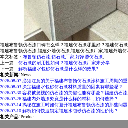
福建布鲁顿仿石漆口碑怎么样？福建仿石漆哪里好？福建仿石漆
福建布鲁顿仿石漆,福建外墙仿石漆,福建仿石漆厂家,福建外墙仿
本文标签：
布鲁顿仿石漆
,
仿石漆厂家
,
好家源仿石漆
,
上一篇：
仿石漆的耐用性如何？福建仿石漆厂家来分享
下一篇：
解析福建水包砂仿石漆是什么样的效果?
相关新闻
/ News
2026-08-07
必须注意的关于福建布鲁顿仿石漆涂料施工周期的重
2026-08-03
决定福建水包砂仿石漆材料质量的因素有哪些呢？
2026-07-30
容易被忽视的仿石漆的关键性能有哪些？福建仿石漆
2026-07-26
福建内外墙漆究竟是什么样的材料，如何选择？
2026-07-14
揭秘在施工时如何避开福建布鲁顿仿石漆的那些问题
2026-07-10
解析如何快速锁定福建水包砂仿石漆的性价比？
相关产品
/ Product