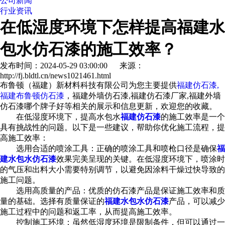
公司新闻
行业资讯
在低湿度环境下怎样提高福建水
包水仿石漆的施工效率？
发布时间：2024-05-29 03:00:00 来源：
http://fj.bldtl.cn/news1021461.html
布鲁顿（福建）新材料科技有限公司为您主要提供
福建仿石漆,
福建布鲁顿仿石漆
，福建外墙仿石漆,福建仿石漆厂家,福建外墙
仿石漆哪个牌子好等相关的展示和信息更新，欢迎您的收藏。
在低湿度环境下，提高水包水
福建仿石漆
的施工效率是一个
具有挑战性的问题。以下是一些建议，帮助你优化施工流程，提
高施工效率：
选用合适的喷涂工具：正确的喷涂工具和喷枪口径是确保
福
建水包水仿石漆
效果完美呈现的关键。在低湿度环境下，喷涂时
的气压和出料大小需要特别调节，以避免因涂料干燥过快导致的
施工问题。
选用高质量的产品：优质的仿石漆产品是保证施工效率和质
量的基础。选择有质量保证的
福建水包水仿石漆
产品，可以减少
施工过程中的问题和返工率，从而提高施工效率。
控制施工环境：虽然低湿度环境是限制条件，但可以通过一